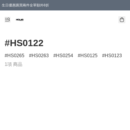
生日優惠購買兩件全單額外8折
購物滿 HKD 300.00即享免運費優惠！（適用於 特定的送貨方式 )
#HS0122
HS0265
HS0263
HS0254
HS0125
HS0123
1項 商品