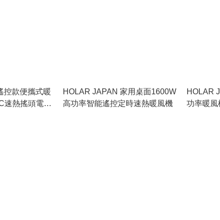
N 遙控款便攜式暖
HOLAR JAPAN 家用桌面1600W
HOLAR
TC速熱搖頭電暖
高功率智能遙控定時速熱暖風機
功率暖風機