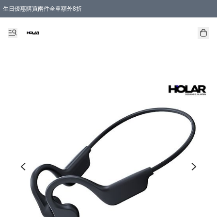
生日優惠購買兩件全單額外8折
購物滿 HKD 300.00即享免運費優惠！（適用於 特定的送貨方式 )