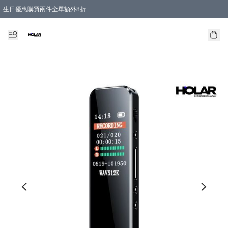
生日優惠購買兩件全單額外8折
購物滿 HKD 300.00即享免運費優惠！（適用於 特定的送貨方式 )