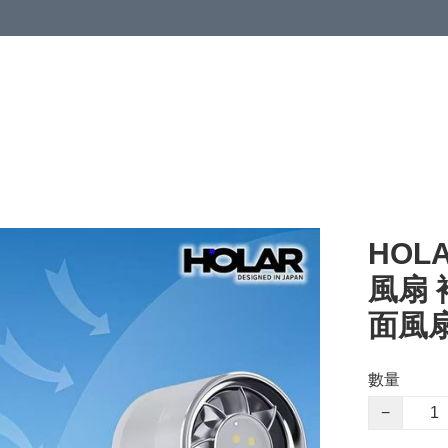
HOL
風扇 
面風
數量
−