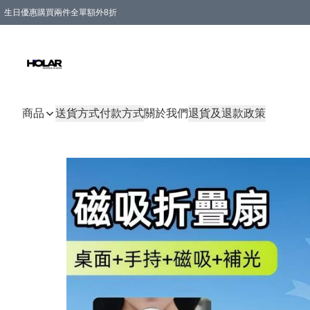
生日優惠購買兩件全單額外8折
購物滿 HKD 300.00即享免運費優惠！（適用於 特定的送貨方式 )
商品
送貨方式
付款方式
關於我們
退貨及退款政策