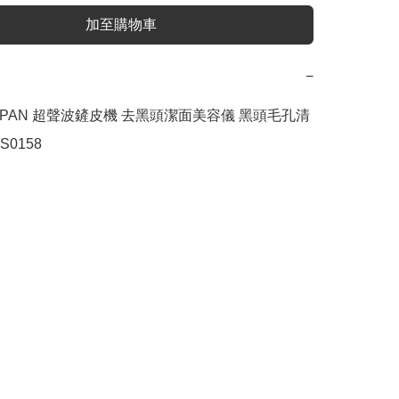
加至購物車
−
JAPAN 超聲波鏟皮機 去黑頭潔面美容儀 黑頭毛孔清
S0158