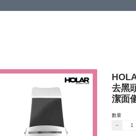
HOL
去黑
潔面儀
數量
−