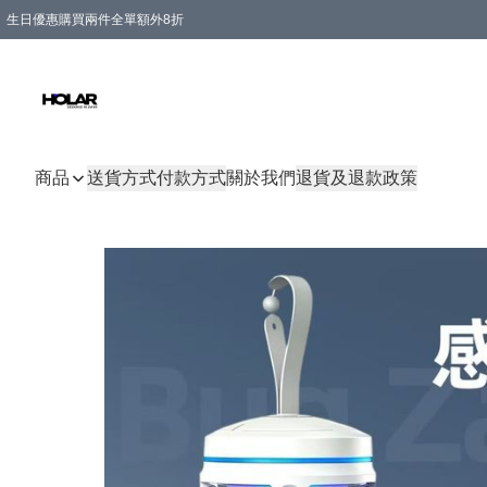
生日優惠購買兩件全單額外8折
購物滿 HKD 300.00即享免運費優惠！（適用於 特定的送貨方式 )
商品
送貨方式
付款方式
關於我們
退貨及退款政策