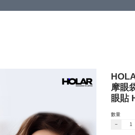
HOL
摩眼
眼貼 H
數量
−