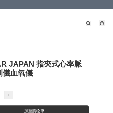
AR JAPAN 指夾式心率脈
測儀血氧儀
+
加至購物車