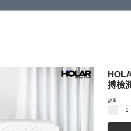
HOL
搏檢
數量
−