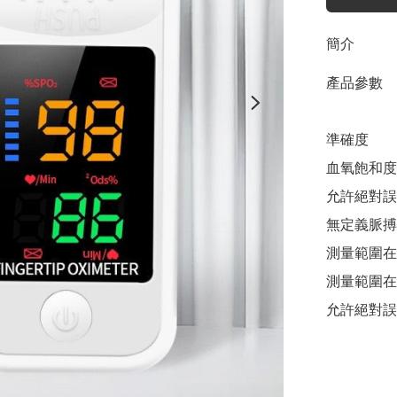
簡介
產品參數

準確度

血氧飽和度：
允許絕對誤差
無定義脈搏
測量範圍在1
測量範圍在0.
允許絕對誤差