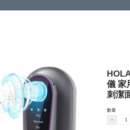
HOL
儀 家
刺潔面
數量
−