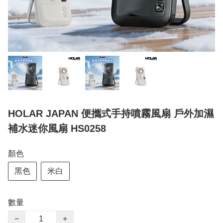
HOLAR JAPAN 便攜式手持噴霧風扇 戶外加濕
補水迷你風扇 HS0258
顏色
黑色
米白
數量
−
+