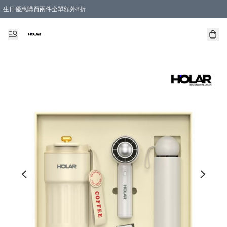
生日優惠購買兩件全單額外8折
購物滿 HKD 300.00即享免運費優惠！（適用於 特定的送貨方式 )